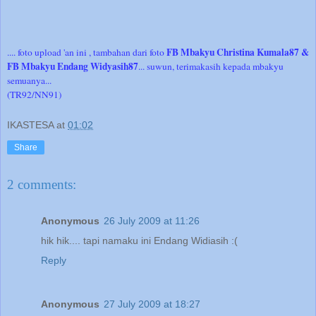
FB Mbakyu Christina Kumala87 &
.... foto upload 'an ini , tambahan dari foto
FB Mbakyu Endang Widyasih87
... suwun, terimakasih kepada mbakyu
semuanya...
(TR92/NN91)
IKASTESA
at
01:02
Share
2 comments:
Anonymous
26 July 2009 at 11:26
hik hik.... tapi namaku ini Endang Widiasih :(
Reply
Anonymous
27 July 2009 at 18:27