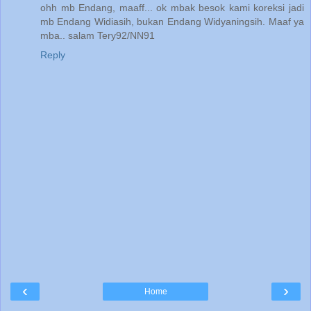
ohh mb Endang, maaff... ok mbak besok kami koreksi jadi
mb Endang Widiasih, bukan Endang Widyaningsih. Maaf ya
mba.. salam Tery92/NN91
Reply
‹
›
Home