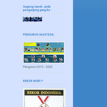
Sugeng rawuh..anda
pengunjung yang ke :
PENGURUS IKASTESA
Pengurus 2015 - 2020
REKOR MURI !!