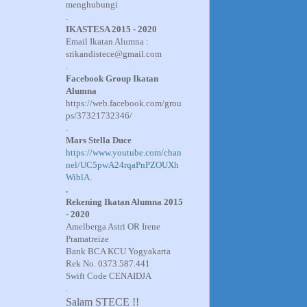
menghubungi
.
IKASTESA 2015 - 2020
Email Ikatan Alumna :
srikandistece@gmail.com
.
Facebook Group Ikatan
Alumna
https://web.facebook.com/grou
ps/37321732346/
.
Mars Stella Duce
https://www.youtube.com/chan
nel/UC5pwA24rqaPnPZOUXh
WiblA
.
.
Rekening Ikatan Alumna 2015
- 2020
Amelberga Astri OR Irene
Pramatreize
Bank BCA KCU Yogyakarta
Rek No. 0373.587.441
Swift Code CENAIDJA
.
Salam STECE !!