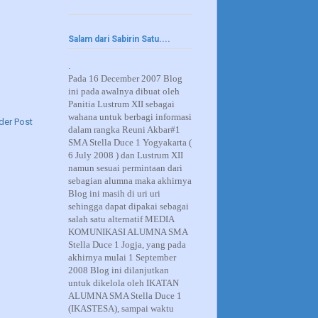
Salam dari Sabirin Satu....
.
Pada 16 December 2007 Blog
ini pada awalnya dibuat oleh
Panitia Lustrum XII sebagai
wahana untuk berbagi informasi
der Post
dalam rangka Reuni Akbar#1
SMA Stella Duce 1 Yogyakarta (
6 July 2008 ) dan Lustrum XII
namun sesuai permintaan dari
sebagian alumna maka akhirnya
Blog ini masih di uri uri
sehingga dapat dipakai sebagai
salah satu alternatif MEDIA
KOMUNIKASI ALUMNA SMA
Stella Duce 1 Jogja, yang pada
akhirnya mulai 1 September
2008 Blog ini dilanjutkan
untuk dikelola oleh IKATAN
ALUMNA SMA Stella Duce 1
(IKASTESA), sampai waktu