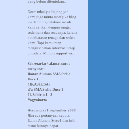
yang belum ditentukan....
,
Note: mbakyu diajeng ytc...
kami juga minta maaf jika blog
ini dan blog database masih
kami sajikan dengan sangat
sederhana dan seadanya, karena
keterbatasan tenaga dan waktu
kami. Tapi kami tetap
mengusahakan informasi tetap
uptodate. Mohon support ya..
.
Sekretariat / alamat surat
menyurat:
Ikatan Alumna SMA Stella
Duce 1
( IKASTESA)
d/a SMA Stella Duce 1
Jl. Sabirin 1 - 3
Yogyakarta
.
Atau mulai 1 September 2008
Jika ada pertanyaan seputar
Ikatan Alumna Stece1 dan info
resmi lainnya dapat