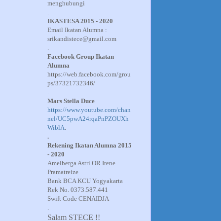
menghubungi
.
IKASTESA 2015 - 2020
Email Ikatan Alumna :
srikandistece@gmail.com
.
Facebook Group Ikatan
Alumna
https://web.facebook.com/grou
ps/37321732346/
.
Mars Stella Duce
https://www.youtube.com/chan
nel/UC5pwA24rqaPnPZOUXh
WiblA
.
.
Rekening Ikatan Alumna 2015
- 2020
Amelberga Astri OR Irene
Pramatreize
Bank BCA KCU Yogyakarta
Rek No. 0373.587.441
Swift Code CENAIDJA
.
Salam STECE !!