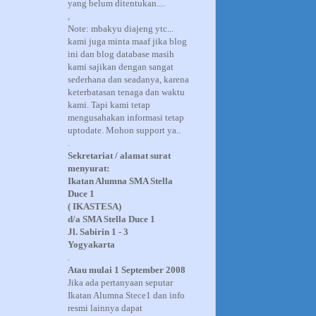
yang belum ditentukan....
,
Note: mbakyu diajeng ytc...
kami juga minta maaf jika blog
ini dan blog database masih
kami sajikan dengan sangat
sederhana dan seadanya, karena
keterbatasan tenaga dan waktu
kami. Tapi kami tetap
mengusahakan informasi tetap
uptodate. Mohon support ya..
.
Sekretariat / alamat surat
menyurat:
Ikatan Alumna SMA Stella
Duce 1
( IKASTESA)
d/a SMA Stella Duce 1
Jl. Sabirin 1 - 3
Yogyakarta
.
Atau mulai 1 September 2008
Jika ada pertanyaan seputar
Ikatan Alumna Stece1 dan info
resmi lainnya dapat