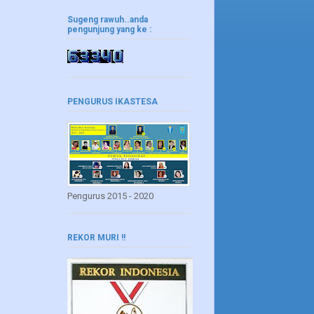
Sugeng rawuh..anda
pengunjung yang ke :
PENGURUS IKASTESA
Pengurus 2015 - 2020
REKOR MURI !!