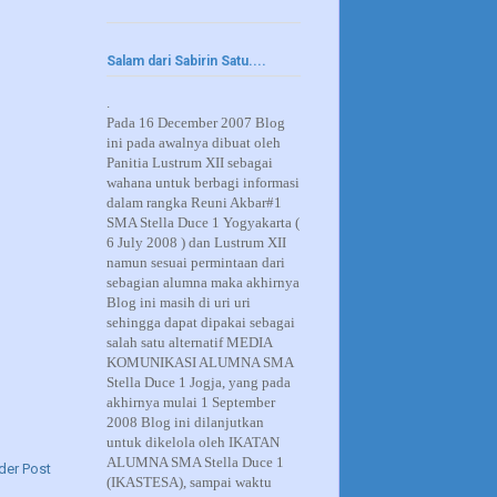
Salam dari Sabirin Satu....
.
Pada 16 December 2007 Blog
ini pada awalnya dibuat oleh
Panitia Lustrum XII sebagai
wahana untuk berbagi informasi
dalam rangka Reuni Akbar#1
SMA Stella Duce 1 Yogyakarta (
6 July 2008 ) dan Lustrum XII
namun sesuai permintaan dari
sebagian alumna maka akhirnya
Blog ini masih di uri uri
sehingga dapat dipakai sebagai
salah satu alternatif MEDIA
KOMUNIKASI ALUMNA SMA
Stella Duce 1 Jogja, yang pada
akhirnya mulai 1 September
2008 Blog ini dilanjutkan
untuk dikelola oleh IKATAN
ALUMNA SMA Stella Duce 1
der Post
(IKASTESA), sampai waktu