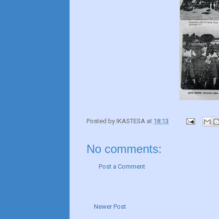
Posted by
IKASTESA
at
18:13
No comments:
Post a Comment
Newer Post