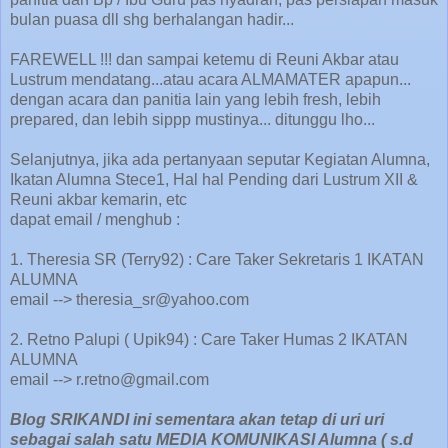
bulan puasa dll shg berhalangan hadir...
FAREWELL !!! dan sampai ketemu di Reuni Akbar atau
Lustrum mendatang...atau acara ALMAMATER apapun...
dengan acara dan panitia lain yang lebih fresh, lebih
prepared, dan lebih sippp mustinya... ditunggu lho...
Selanjutnya, jika ada pertanyaan seputar Kegiatan Alumna,
Ikatan Alumna Stece1, Hal hal Pending dari Lustrum XII &
Reuni akbar kemarin, etc
dapat email / menghub :
1. Theresia SR (Terry92) : Care Taker Sekretaris 1 IKATAN
ALUMNA
email --> theresia_sr@yahoo.com
2. Retno Palupi ( Upik94) : Care Taker Humas 2 IKATAN
ALUMNA
email --> r.retno@gmail.com
Blog SRIKANDI ini sementara akan tetap di uri uri
sebagai salah satu MEDIA KOMUNIKASI Alumna ( s.d