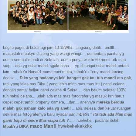
begitu pager di buka lagi jam 13.15WIB.. langsung dehh.. brullll....
masuklah mbakyu diajeng yang wangi wangi..., sementara panitia yg
cuma sempat mandi di Sekolah, cuma punya waktu 60 menit utk siap
siap... ada yg ndak mandi sgala haha.... yg dicurigai ndak mandi antara
lain : mbakYu Nana91 cuma cuci muka, mbakYu Terry mandi kucing
doank...,
Dika yang badannya laki bangett gak tau tuh mandi ato gak
,
tapi yang jelas pas Dika ( yang lebih mirip mas mas itu ) ganti celana..
dengan santai beliau ganti celana di Sekre ... dan belum selesai 100%
tuh pakai celana... udah ada mas mas fotografer yg masuk krn harus
cepet cepet ambil property camera,...dan... anehnya
mereka berdua
malah gak paham kalo ada yg aneh!
...abis selesai dan keluar ruangan
sekre mas fotografernya baru nyadar
dan mBatin
" itu tadi ada Mas mas
ganti baju di sekre Mas siapa tuh ?
...." huehehe.. padahal itulah
maco Man!!
hwekekekekkkk
MbakYu DIKA