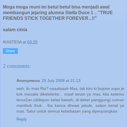
Moga moga reuni ini betul betul bisa menjadi awal
membangun jejaring alumna Stella Duce 1 ..
"TRUE
FRIENDS STICK TOGETHER FOREVER...!!"
salam cinta
IKASTESA
at
03:25
Share
2 comments:
Anonymous
25 July 2008 at 21:13
weh, itu mas Rio? oaaalaaah Mas, tak kiro ki bojone sopo je
kok mesake dikelelerke... maaf tenan ya mas, kita ketemu
terus2an (didepan kelas bawah, di deket panggung) cuman
manthuk thuk... lha kanca dhewe jebule, salam kenal ya
mas. Salut untuk semua kebebasan yang diperjuangkan.
Reply